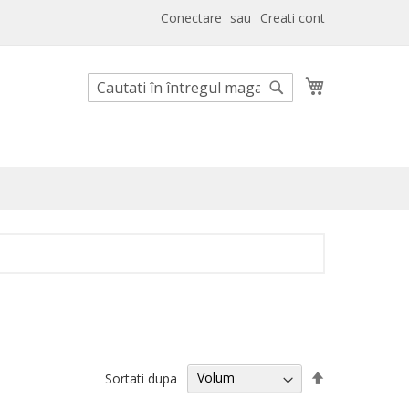
Conectare
Creati cont
Cosul meu
Cautare
Cautare
Setati
Sortati dupa
descendent