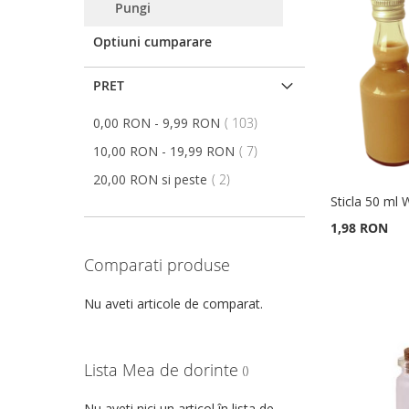
Pungi
LISTA
PENTRU
LISTA
PENTRU
LISTA
PENTRU
LISTA
PENTRU
Optiuni cumparare
DE
COMPARARE
DE
COMPARARE
DE
COMPARARE
DE
COMPARARE
DORINTE
PRET
DORINTE
DORINTE
DORINTE
articol
0,00 RON
-
9,99 RON
103
articol
10,00 RON
-
19,99 RON
7
articol
20,00 RON
si peste
2
Sticla 50 ml
1,98 RON
Comparati produse
Adauga în cos
Adauga în cos
Adauga în cos
Adauga în cos
ADAUGATI
ADAUGATI
ADAUGATI
Nu aveti articole de comparat.
ADAUGATI
LA
ADAUGATI
LA
ADAUGATI
LA
ADAUGATI
LA
ADAUGATI
LISTA
PENTRU
LISTA
PENTRU
LISTA
PENTRU
Lista Mea de dorinte
LISTA
PENTRU
DE
COMPARARE
DE
COMPARARE
DE
COMPARARE
Nu aveti nici un articol în lista de