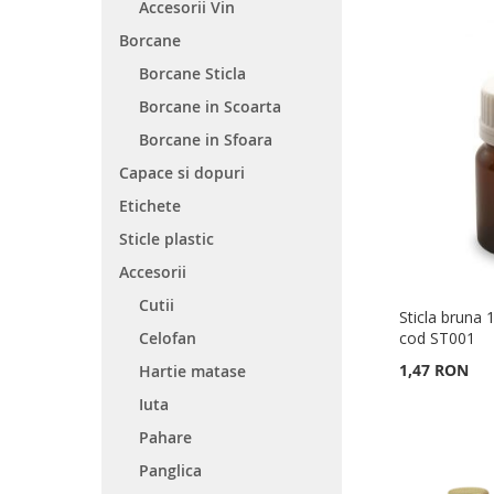
Accesorii Vin
Borcane
Borcane Sticla
Borcane in Scoarta
Borcane in Sfoara
Capace si dopuri
Etichete
Sticle plastic
Accesorii
Cutii
Sticla bruna 
cod ST001
Celofan
1,47 RON
Hartie matase
Adauga în cos
Iuta
Adauga în cos
Adauga în cos
Adauga în cos
ADAUGATI
Pahare
ADAUGATI
ADAUGATI
ADAUGATI
LA
ADAUGATI
Panglica
LA
ADAUGATI
LA
ADAUGATI
LA
ADAUGATI