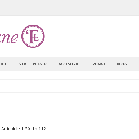
HETE
STICLE PLASTIC
ACCESORII
PUNGI
BLOG
a
are
a
Articolele
1
-
50
din
112