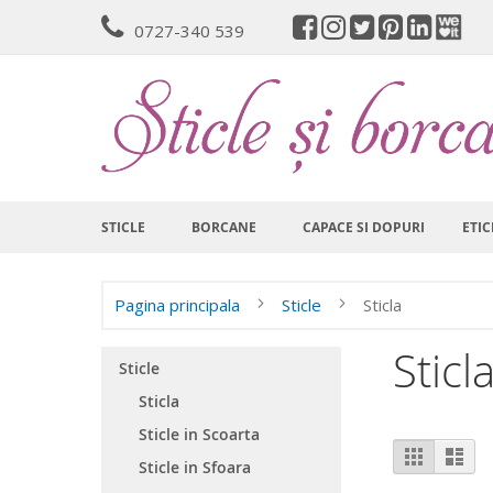
Mergeti
0727-340 539
la
Continut
STICLE
BORCANE
CAPACE SI DOPURI
ETIC
Pagina principala
Sticle
Sticla
Sticl
Sticle
Sticla
Sticle in Scoarta
Vizualiz
Grila
List
Sticle in Sfoara
ca