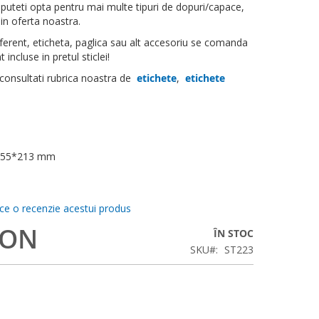
 puteti opta pentru mai multe tipuri de dopuri/capace,
 in oferta noastra.
erent, eticheta, paglica sau alt accesoriu se comanda
 incluse in pretul sticlei!
 consultati rubrica noastra de
etichete
,
etichete
5*55*213 mm
ace o recenzie acestui produs
RON
ÎN STOC
SKU
ST223