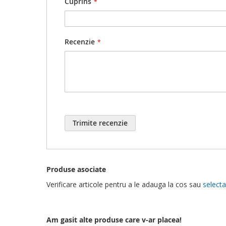
Cuprins
Nu exista comanda minima pe acest website.
Atentionari speciale:
Nu lasati la indemana copiilor!
Recenzie
Produs fragil, pericol de spargere.
Trimite recenzie
Produse asociate
Verificare articole pentru a le adauga la cos sau
selecta
Am gasit alte produse care v-ar placea!