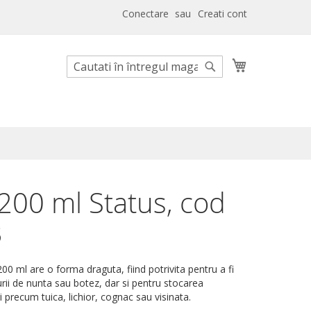
Conectare
Creati cont
Cosul meu
Cautare
Cautare
 200 ml Status, cod
3
200 ml are o forma draguta, fiind potrivita pentru a fi
urii de nunta sau botez, dar si pentru stocarea
ri precum tuica, lichior, cognac sau visinata.