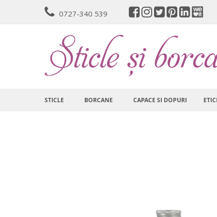
Mergeti
0727-340 539
la
Continut
STICLE
BORCANE
CAPACE SI DOPURI
ETIC
Skip
to
the
end
of
the
images
gallery