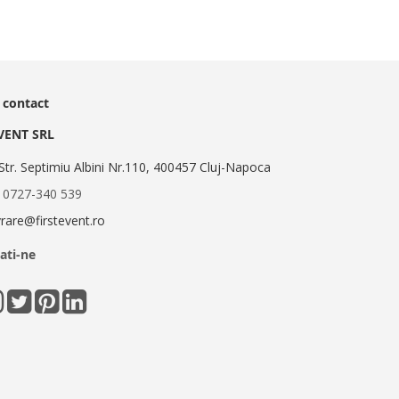
 contact
EVENT SRL
Str. Septimiu Albini Nr.110, 400457 Cluj-Napoca
:
0727-340 539
ivrare@firstevent.ro
ati-ne