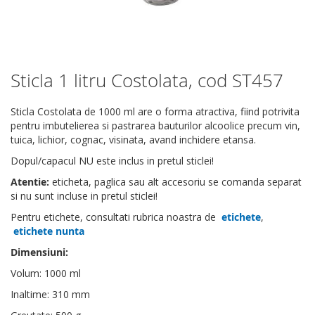
Sticla 1 litru Costolata, cod ST457
Skip
to
the
Sticla Costolata de 1000 ml are o forma atractiva, fiind potrivita
beginning
pentru imbutelierea si pastrarea bauturilor alcoolice precum vin,
of
tuica, lichior, cognac, visinata, avand inchidere etansa.
the
Dopul/capacul NU este inclus in pretul sticlei!
images
gallery
Atentie:
eticheta, paglica sau alt accesoriu se comanda separat
si nu sunt incluse in pretul sticlei!
Pentru etichete, consultati rubrica noastra de
etichete
,
etichete nunta
Dimensiuni:
Volum: 1000 ml
Inaltime: 310 mm