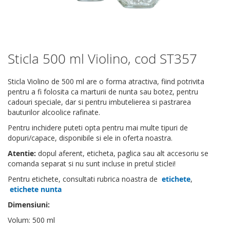
Sticla 500 ml Violino, cod ST357
Skip
to
the
Sticla Violino de 500 ml are o forma atractiva, fiind potrivita
beginning
pentru a fi folosita ca marturii de nunta sau botez, pentru
of
cadouri speciale, dar si pentru imbutelierea si pastrarea
the
bauturilor alcoolice rafinate.
images
Pentru inchidere puteti opta pentru mai multe tipuri de
gallery
dopuri/capace, disponibile si ele in oferta noastra.
Atentie:
dopul aferent, eticheta, paglica sau alt accesoriu se
comanda separat si nu sunt incluse in pretul sticlei!
Pentru etichete, consultati rubrica noastra de
etichete
,
etichete nunta
Dimensiuni:
Volum: 500 ml