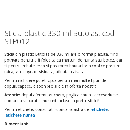
Sticla plastic 330 ml Butoias, cod
Skip
to
STP012
the
beginning
Sticla din plastic Butoias de 330 ml are o forma placuta, fiind
of
potrivita pentru a fi folosita ca marturii de nunta sau botez, dar
the
si pentru imbutelierea si pastrarea bauturilor alcoolice precum
images
tuica, vin, cognac, visinata, afinata, caisata.
gallery
Pentru inchidere puteti opta pentru mai multe tipuri de
dopuri/capace, disponibile si ele in oferta noastra.
Atentie:
dopul aferent, eticheta, paglica sau alt accesoriu se
comanda separat si nu sunt incluse in pretul sticlei!
Pentru etichete, consultati rubrica noastra de
etichete
,
etichete nunta
Dimensiuni: