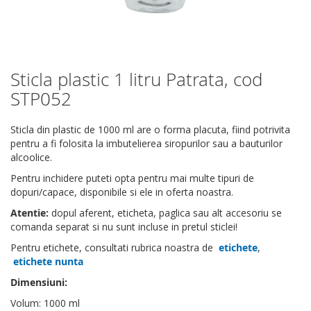
Sticla plastic 1 litru Patrata, cod
Skip
to
STP052
the
beginning
Sticla din plastic de 1000 ml are o forma placuta, fiind potrivita
of
pentru a fi folosita la imbutelierea siropurilor sau a bauturilor
the
alcoolice.
images
gallery
Pentru inchidere puteti opta pentru mai multe tipuri de
dopuri/capace, disponibile si ele in oferta noastra.
Atentie:
dopul aferent, eticheta, paglica sau alt accesoriu se
comanda separat si nu sunt incluse in pretul sticlei!
Pentru etichete, consultati rubrica noastra de
etichete
,
etichete nunta
Dimensiuni:
Volum: 1000 ml