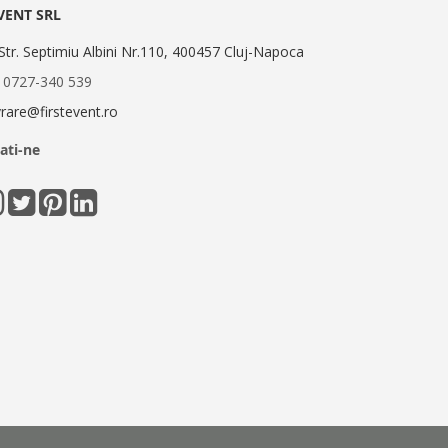
EVENT SRL
Str. Septimiu Albini Nr.110, 400457 Cluj-Napoca
:
0727-340 539
ivrare@firstevent.ro
ati-ne