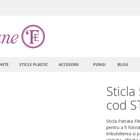
HETE
STICLE PLASTIC
ACCESORII
PUNGI
BLOG
Sticla
cod S
Sticla Patrata Fl
pentru a fi folos
imbutelierea si p
visinata, afinata 