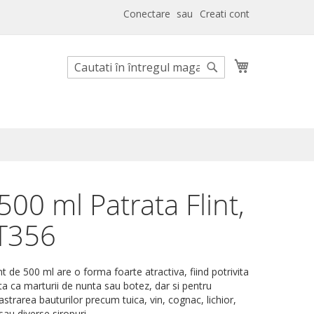
Conectare
Creati cont
Cosul meu
Cautare
Cautare
 500 ml Patrata Flint,
T356
int de 500 ml are o forma foarte atractiva, fiind potrivita
ita ca marturii de nunta sau botez, dar si pentru
astrarea bauturilor precum tuica, vin, cognac, lichior,
sau diverse siropuri.