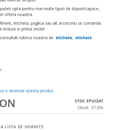
 puteti opta pentru mai multe tipuri de dopuri/capace,
 in oferta noastra.
erent, eticheta, paglica sau alt accesoriu se comanda
 incluse in pretul sticlei!
 consultati rubrica noastra de
etichete
,
etichete
m
ace o recenzie acestui produs
RON
STOC EPUIZAT
SKU
ST356
A LISTA DE DORINTE