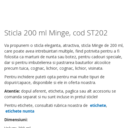
Sticla 200 ml Minge, cod ST202
Skip
to
the
Va propunem o sticla eleganta, atractiva, sticla Minge de 200 ml,
beginning
care poate avea intrebuintari multiple, fiind potrivita pentru a fi
of
folosita ca marturii de nunta sau botez, pentru cadouri speciale,
the
dar si pentru imbutelierea si pastrarea bauturilor alcoolice
images
precum tuica, cognac, lichior, cognac, lichior, visinata.
gallery
Pentru inchidere puteti opta pentru mai multe tipuri de
dopuri/capace, disponibile si ele in oferta noastra.
Atentie:
dopul aferent, eticheta, paglica sau alt accesoriu se
comanda separat si nu sunt incluse in pretul sticlei!
Pentru etichete, consultati rubrica noastra de
etichete
,
etichete nunta
Dimensiuni: