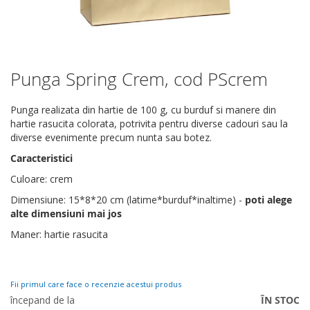
Punga Spring Crem, cod PScrem
Skip
to
the
Punga realizata din hartie de 100 g, cu burduf si manere din
beginning
hartie rasucita colorata, potrivita pentru diverse cadouri sau la
of
diverse evenimente precum nunta sau botez.
the
Caracteristici
images
gallery
Culoare: crem
Dimensiune: 15*8*20 cm (latime*burduf*inaltime) -
poti alege
alte dimensiuni mai jos
Maner: hartie rasucita
Fii primul care face o recenzie acestui produs
începand de la
ÎN STOC