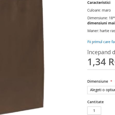
Caracteristici
Culoare: maro
Dimensiune: 18*
dimensiuni mai
Maner: hartie ra
Fii primul care f
începand d
1,34 
Dimensiune
Cantitate