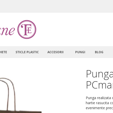
HETE
STICLE PLASTIC
ACCESORII
PUNGI
BLOG
Punga
PCma
Punga realizata d
hartie rasucita c
evenimente prec