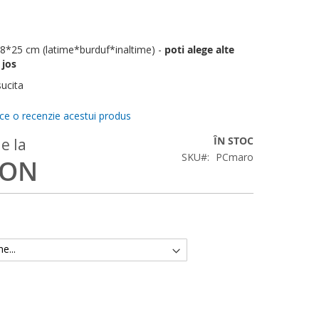
8*25 cm (latime*burduf*inaltime) -
poti alege alte
 jos
sucita
ace o recenzie acestui produs
ÎN STOC
e la
SKU
PCmaro
RON