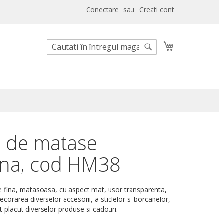
Conectare
Creati cont
Cosul meu
Cautare
Cautare
e de matase
na, cod HM38
 fina, matasoasa, cu aspect mat, usor transparenta,
decorarea diverselor accesorii, a sticlelor si borcanelor,
 placut diverselor produse si cadouri.