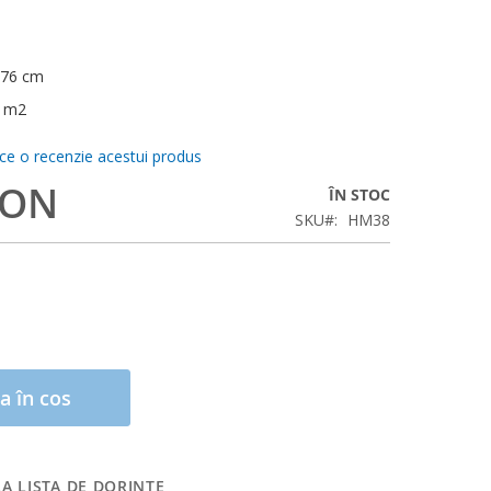
*76 cm
/ m2
ace o recenzie acestui produs
RON
ÎN STOC
SKU
HM38
a în cos
A LISTA DE DORINTE