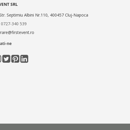
EVENT SRL
Str. Septimiu Albini Nr.110, 400457 Cluj-Napoca
:
0727-340 539
ivrare@firstevent.ro
ati-ne