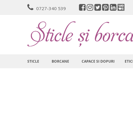
Mergeti
0727-340 539
la
Continut
STICLE
BORCANE
CAPACE SI DOPURI
ETIC
Skip
to
the
end
of
the
images
gallery