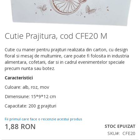
Cutie Prajitura, cod CFE20 M
Skip
to
the
Cutie cu maner pentru prajituri realizata din carton, cu design
beginning
floral si mesaj de multumire, care poate fi folosita in industria
of
alimentara, cofetarii, dar si in cadrul evenimentelor speciale
the
precum nunta sau botez.
images
Caracteristici
gallery
Culoare: alb, roz, mov
Dimensiune: 15*9*12 cm
Capacitate: 200 g prajituri
Fii primul care face o recenzie acestui produs
1,88 RON
STOC EPUIZAT
SKU
CFE20