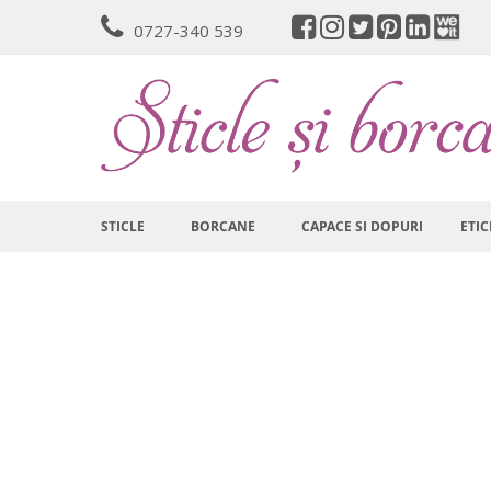
Mergeti
0727-340 539
la
Continut
STICLE
BORCANE
CAPACE SI DOPURI
ETIC
Skip
to
the
end
of
the
images
gallery