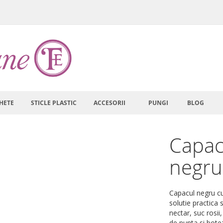
HETE
STICLE PLASTIC
ACCESORII
PUNGI
BLOG
Capac 
negru
Capacul negru cu
solutie practica 
nectar, suc rosi
de nunta si botez