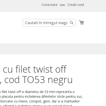
Conectare
Creati cont
Cosul meu
Cautare
Cautare
cu filet twist off
, cod TO53 negru
 filet twist off si diametru de 53 mm reprezinta o
si placuta pentru inchiderea diferitelor sticle pentru suc,
i, borcane cu miere, compot, gem, dar si a marturiilor
, oferind o inchidere etansa si un aspect placut.