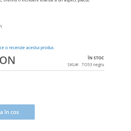
m
ace o recenzie acestui produs
RON
ÎN STOC
SKU
TO53 negru
a în cos