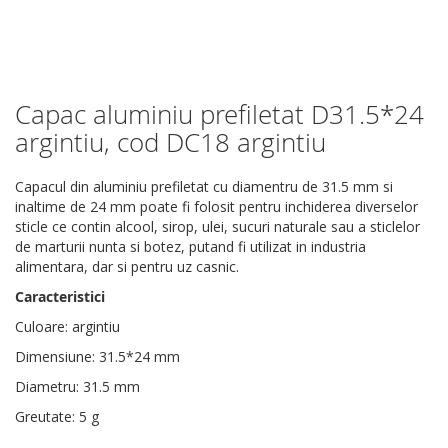
Capac aluminiu prefiletat D31.5*24
Skip
to
argintiu, cod DC18 argintiu
the
beginning
Capacul din aluminiu prefiletat cu diamentru de 31.5 mm si
of
inaltime de 24 mm poate fi folosit pentru inchiderea diverselor
the
sticle ce contin alcool, sirop, ulei, sucuri naturale sau a sticlelor
images
de marturii nunta si botez, putand fi utilizat in industria
gallery
alimentara, dar si pentru uz casnic.
Caracteristici
Culoare: argintiu
Dimensiune: 31.5*24 mm
Diametru: 31.5 mm
Greutate: 5 g