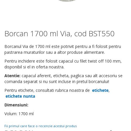
Borcan 1700 ml Via, cod BST550
Skip
to
the
Borcanul Via de 1700 ml este potrivit pentru a fi folosit pentru
beginning
pastrarea muraturilor sau a altor produse alimentare.
of
Pentru inchidere este folosit capacul cu filet twist off 100 mm,
the
disponibil si el in oferta noastra.
images
gallery
Atentie:
capacul aferent, eticheta, paglica sau alt accesoriu se
comanda separat si nu sunt incluse in pretul borcanului!
Pentru etichete, consultati rubrica noastra de
etichete
,
etichete nunta
Dimensiuni:
Volum: 1700 ml
Fii primul care face o recenzie acestui produs