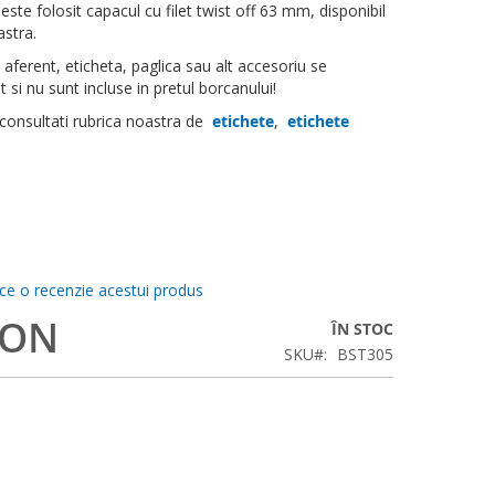
este folosit capacul cu filet twist off 63 mm, disponibil
astra.
aferent, eticheta, paglica sau alt accesoriu se
si nu sunt incluse in pretul borcanului!
 consultati rubrica noastra de
etichete
,
etichete
ace o recenzie acestui produs
RON
ÎN STOC
SKU
BST305