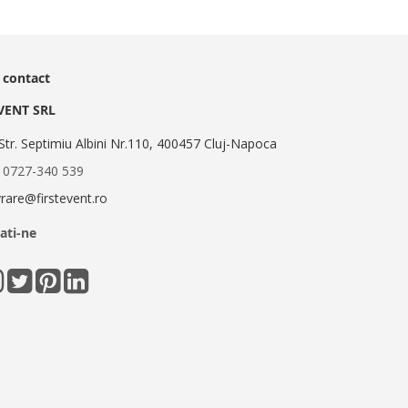
 contact
EVENT SRL
Str. Septimiu Albini Nr.110, 400457 Cluj-Napoca
:
0727-340 539
ivrare@firstevent.ro
ati-ne