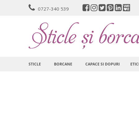
Mergeti
0727-340 539
la
Continut
STICLE
BORCANE
CAPACE SI DOPURI
ETIC
Skip
to
the
end
of
the
images
gallery