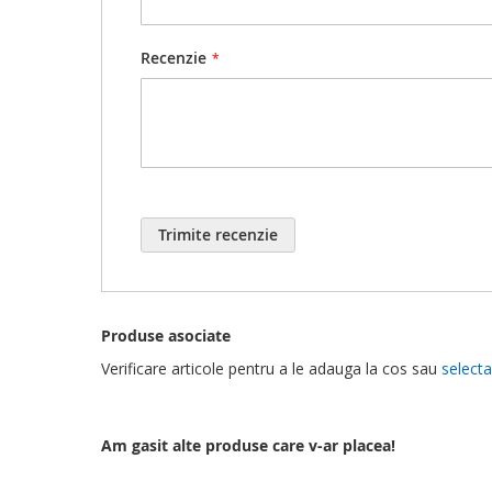
Atentionari speciale:
Nu lasati la indemana copiilor!
Recenzie
Produs fragil, pericol de spargere.
Trimite recenzie
Produse asociate
Verificare articole pentru a le adauga la cos sau
selecta
Am gasit alte produse care v-ar placea!