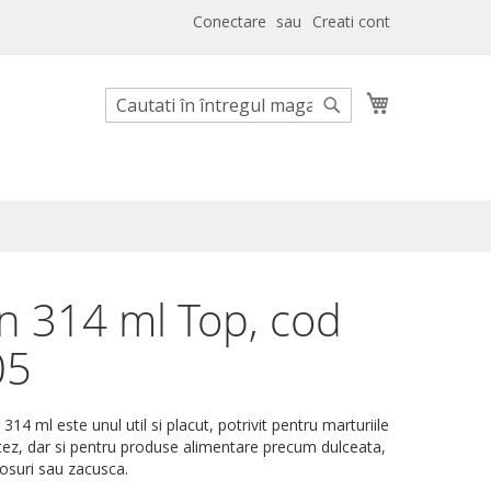
Conectare
Creati cont
Cosul meu
Cautare
Cautare
n 314 ml Top, cod
05
14 ml este unul util si placut, potrivit pentru marturiile
ez, dar si pentru produse alimentare precum dulceata,
sosuri sau zacusca.