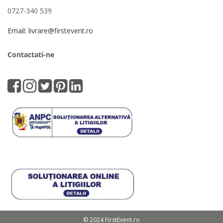
0727-340 539
Email: livrare@firstevent.ro
Contactati-ne
© 2024 FirstEvent.ro