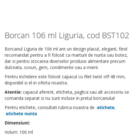
Borcan 106 ml Liguria, cod BST102
Skip
to
the
Borcanul Liguria de 106 ml are un design placut, elegant, fiind
beginning
recomandat pentru a fi folosit ca marturii de nunta sau botez,
of
dar si pentru stocarea diverselor produse alimentare precum
the
dulceata, sosuri, gem, condimente sau a mierii.
images
Pentru inchidere este folosit capacul cu filet twist off 48 mm,
gallery
disponibil si el in oferta noastra.
Atentie:
capacul aferent, eticheta, paglica sau alt accesoriu se
comanda separat si nu sunt incluse in pretul borcanului!
Pentru etichete, consultati rubrica noastra de
etichete
,
etichete nunta
Dimensiuni:
Volum: 106 ml